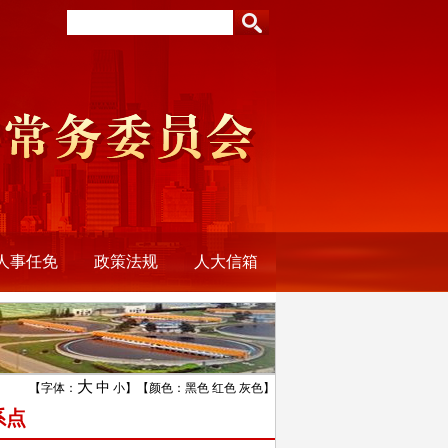
人事任免
政策法规
人大信箱
大
中
【字体：
小
】【颜色：
黑色
红色
灰色
】
系点