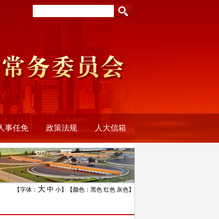
人事任免
政策法规
人大信箱
大
中
【字体：
小
】【颜色：
黑色
红色
灰色
】