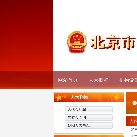
欢迎您！
2026年8月9日 星期日 农历六月
网站首页
人大概览
机构设
人大刊物
人代会汇编
常委会会刊
人
朝阳人大杂志
·北
·北