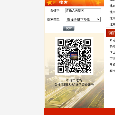
搜 索
·北
关键字：
·北
·北
搜索类型：
·北
朝
·张
·杨
·李
·丁
·常
·程
扫描二维码
关注“朝阳人大”微信公众账号