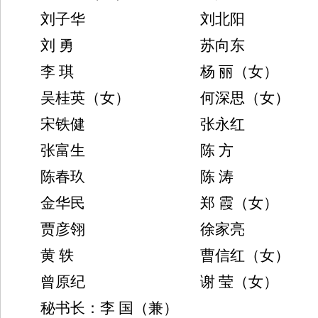
刘子华
刘北阳
刘 勇
苏向东
李 琪
杨 丽（女）
吴桂英
（女）
何深思（女）
宋铁健
张永红
张富生
陈 方
陈春玖
陈 涛
金华民
郑 霞（女）
贾彦翎
徐家亮
黄 轶
曹信红
（女）
曾原纪
谢 莹（女）
秘书长：
李 国（兼）