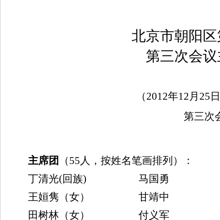
北京市
朝阳区
第三次会议
（
2012
年
12
月
25
第三次
主席团
（
55
人，按姓名笔画排列）：
丁清光(回
族
)
马国勇
王
姮
隽（女）
甘靖中
田树林（女）
付义军