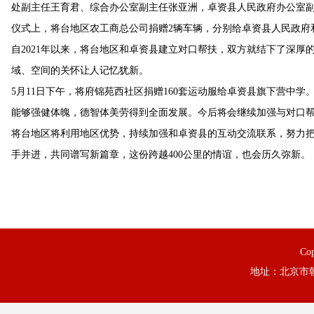
处副主任王育君、综合办公室副主任张亚洲，卓资县人民政府办公室
仪式上，将台地区农工商总公司捐赠2辆车辆，分别给卓资县人民政府
自2021年以来，将台地区和卓资县建立对口帮扶，双方就结下了深厚
域、空间的关怀让人记忆犹新。
5月11日下午，将府锦苑西社区捐赠160套运动服给卓资县旗下营中
能够强健体魄，德智体美劳得到全面发展。今后将会继续加强与对口
将台地区将利用地区优势，持续加强和卓资县的互动交流联系，努力
手并进，共同谱写新篇章，这份跨越400公里的情谊，也会历久弥新。
Co
地址：北京市朝