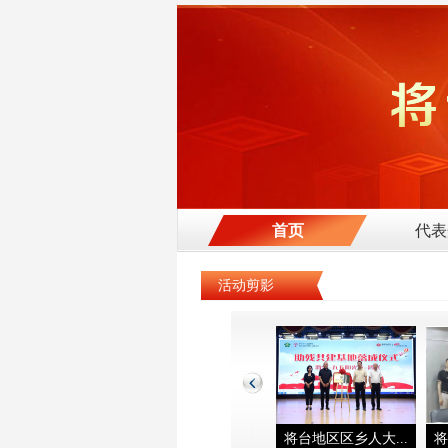
首页
代表
活动剪影
将台地区区乡人大...
将